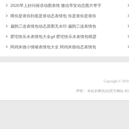
2020早上好问候语动图表情 微信早安动态图片带字
喂你是谁你到底是谁动态表情包 你是谁你是谁你
扁鹊三连表情包动态原图无水印 扁鹊三连表情包
肥宅快乐水表情包大全gif 肥宅快乐水表情包嘚瑟
阿鸡米德小情绪表情包大全 阿鸡米德动态表情包
Copyright ©
声明：
本站非腾讯QQ官方网站
所