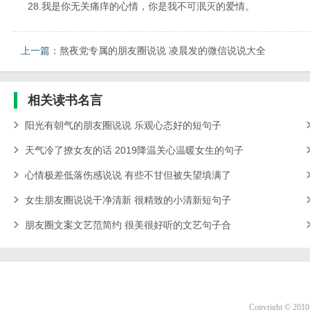
28.我是你无关痛痒的心情，你是我不可泯灭的爱情。
上一篇：
熬夜党专属的朋友圈说说 凌晨发的微信说说大全
相关
读书名言
阳光有朝气的朋友圈说说 乐观心态好的短句子
天气冷了撩女友的话 2019降温关心温暖女生的句子
心情极差低落伤感说说 有些不甘但被失望填满了
女生朋友圈说说干净清新 很精致的小清新短句子
朋友圈文案文艺范简约 很美很好听的文艺句子合
Copyright ©